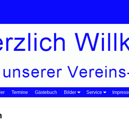
n 1977 e.V.
er
Termine
Gästebuch
Bilder
Service
Impres
en
→
Mannschaften Damen
n