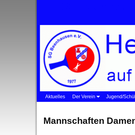
SG Beenhause
Aktuelles
Der Verein
Jugend/Schül
Startseite
→
Der Verein
→
Tischtennis
→
Dam
Mannschaften Dame