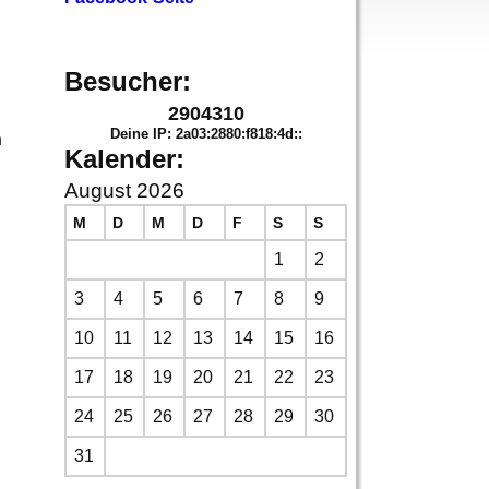
Besucher:
2904310
Deine IP: 2a03:2880:f818:4d::
n
Kalender:
August 2026
M
D
M
D
F
S
S
1
2
3
4
5
6
7
8
9
10
11
12
13
14
15
16
17
18
19
20
21
22
23
24
25
26
27
28
29
30
31