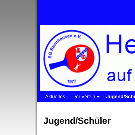
SG Beenhause
Aktuelles
Der Verein
Jugend/Schü
Startseite
→
Jugend/Schüler
Jugend/Schüler