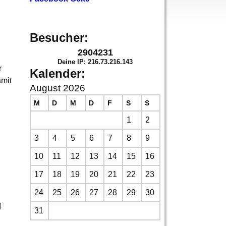
Besucher:
2904231
Deine IP: 216.73.216.143
r
Kalender:
mit
August 2026
M
D
M
D
F
S
S
1
2
3
4
5
6
7
8
9
10
11
12
13
14
15
16
17
18
19
20
21
22
23
24
25
26
27
28
29
30
!
31