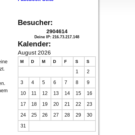
Besucher:
2904614
Deine IP: 216.73.217.148
Kalender:
August 2026
M
D
M
D
F
S
S
eine
zt.
1
2
3
4
5
6
7
8
9
en.
inem
10
11
12
13
14
15
16
17
18
19
20
21
22
23
24
25
26
27
28
29
30
31