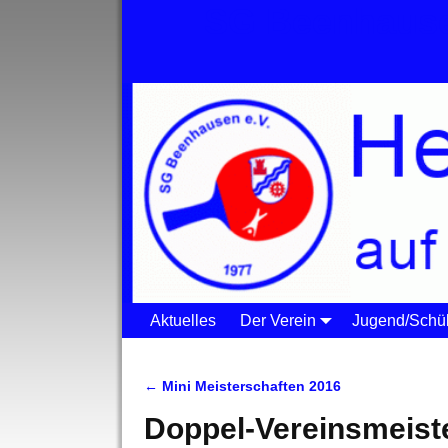
SG Beenhause
Aktuelles
Der Verein
Jugend/Schül
Startseite
→
Meisterschaften
→
Doppel-Verei
←
Mini Meisterschaften 2016
Artikelnavigation
Doppel-Vereinsmeist