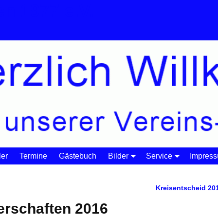
n 1977 e.V.
er
Termine
Gästebuch
Bilder
Service
Impres
nsmeisterschaften 2016
Kreisentscheid 20
erschaften 2016