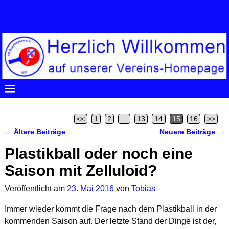
SG Beenhausen 1977 e.V.
Startseite
- Seite 15
<<
1
2
…
13
14
15
16
>>
←
Ältere Beiträge
Neuere Beiträge
→
Artikelnavigation
Plastikball oder noch eine
Saison mit Zelluloid?
Veröffentlicht am
23. Mai 2016
von
Tobias
Immer wieder kommt die Frage nach dem Plastikball in der
kommenden Saison auf. Der letzte Stand der Dinge ist der,