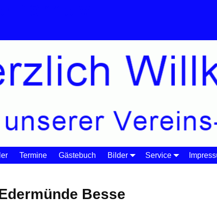
n 1977 e.V.
er
Termine
Gästebuch
Bilder
Service
Impres
Edermünde Besse