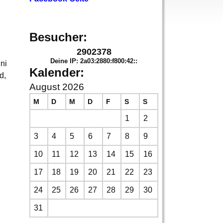
Besucher:
2902378
Deine IP: 2a03:2880:f800:42::
ni
Kalender:
d,
August 2026
M
D
M
D
F
S
S
1
2
3
4
5
6
7
8
9
10
11
12
13
14
15
16
17
18
19
20
21
22
23
24
25
26
27
28
29
30
31