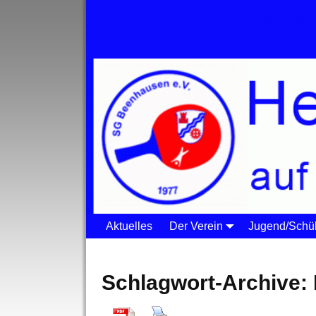
SG Beenhause
Aktuelles
Der Verein
Jugend/Schül
Startseite
→Tags
Edermünde Besse
Schlagwort-Archive: